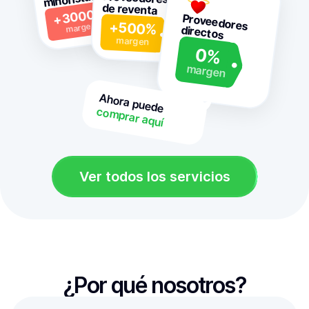
de reventa
+3000%
Proveedores

+500%
margen
directos
margen
0%
margen
Ahora puede

comprar aquí
Ver todos los servicios
¿Por qué nosotros?