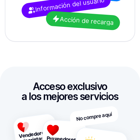
Información del usuario
Acción de recarga
Acceso exclusivo

a los mejores servicios
No compre aquí
Vendedores

minoristas
Proveedores
